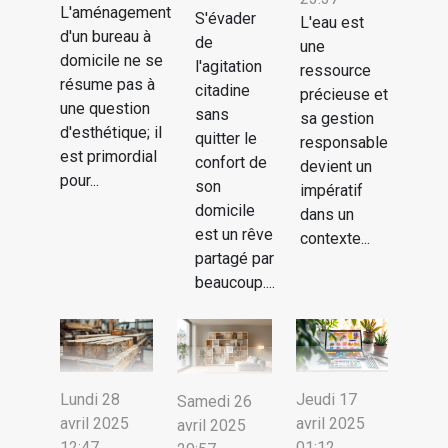
L'aménagement
S'évader
L'eau est
d'un bureau à
de
une
domicile ne se
l'agitation
ressource
résume pas à
citadine
précieuse et
une question
sans
sa gestion
d'esthétique; il
quitter le
responsable
est primordial
confort de
devient un
pour...
son
impératif
domicile
dans un
est un rêve
contexte...
partagé par
beaucoup....
Lundi 28
Jeudi 17
Samedi 26
avril 2025
avril 2025
avril 2025
12:47
01:12