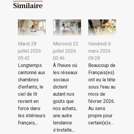
Similaire
Mardi 28
Mercredi 22
Vendredi 6
juillet 2026
juillet 2026
mars 2026
09:42
00:46
09:28
Longtemps
À l’heure où
Beaucoup de
cantonné aux
les réseaux
Français(es)
chambres
sociaux
ont eu la tête
d’enfants, le
dictent
sous l'eau au
ciel de lit
autant nos
mois de
revient en
goûts que
février 2026.
force dans
nos achats,
Au sens
les intérieurs
une autre
propre pour
français,...
tendance
certain(e)s....
s’installe,...