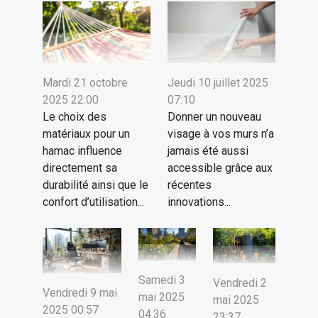
Mardi 21 octobre
Jeudi 10 juillet 2025
2025 22:00
07:10
Le choix des
Donner un nouveau
matériaux pour un
visage à vos murs n’a
hamac influence
jamais été aussi
directement sa
accessible grâce aux
durabilité ainsi que le
récentes
confort d’utilisation...
innovations...
Samedi 3
Vendredi 2
Vendredi 9 mai
mai 2025
mai 2025
2025 00:57
04:36
23:37