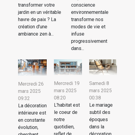
transformer votre
conscience
jardin en un véritable
environnementale
havre de paix ? La
transforme nos
création d'une
modes de vie et
ambiance zen à...
infuse
progressivement
dans...
Mercredi 19
Samedi 8
Mercredi 26
mars 2025
mars 2025
mars 2025
08:20
00:38
09:32
L'habitat est
Le mariage
La décoration
le coeur de
subtil des
intérieure est
notre
époques
en constante
quotidien,
dans la
évolution,
reflet de
décoration
cherchant