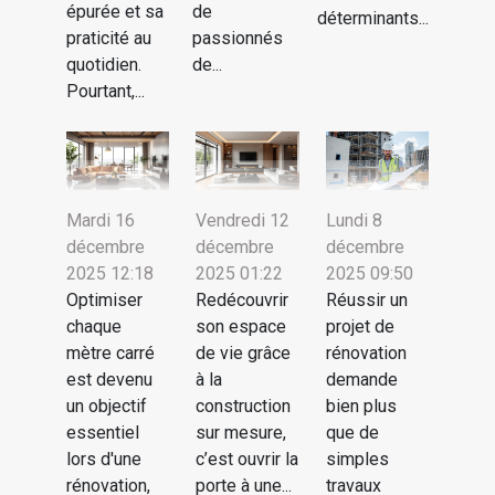
épurée et sa
de
déterminants...
praticité au
passionnés
quotidien.
de...
Pourtant,...
Mardi 16
Vendredi 12
Lundi 8
décembre
décembre
décembre
2025 12:18
2025 01:22
2025 09:50
Optimiser
Redécouvrir
Réussir un
chaque
son espace
projet de
mètre carré
de vie grâce
rénovation
est devenu
à la
demande
un objectif
construction
bien plus
essentiel
sur mesure,
que de
lors d'une
c’est ouvrir la
simples
rénovation,
porte à une...
travaux