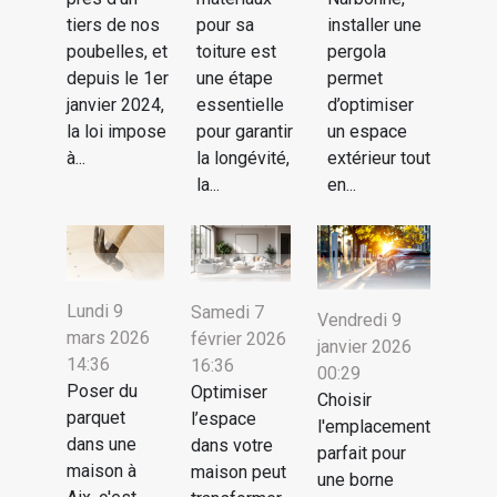
tiers de nos
pour sa
installer une
poubelles, et
toiture est
pergola
depuis le 1er
une étape
permet
janvier 2024,
essentielle
d’optimiser
la loi impose
pour garantir
un espace
à...
la longévité,
extérieur tout
la...
en...
Lundi 9
Samedi 7
Vendredi 9
mars 2026
février 2026
janvier 2026
14:36
16:36
00:29
Poser du
Optimiser
Choisir
parquet
l’espace
l'emplacement
dans une
dans votre
parfait pour
maison à
maison peut
une borne