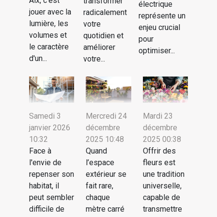
Aix, c'est
transformer
électrique
jouer avec la
radicalement
représente un
lumière, les
votre
enjeu crucial
volumes et
quotidien et
pour
le caractère
améliorer
optimiser...
d'un...
votre...
Samedi 3
Mercredi 24
Mardi 23
janvier 2026
décembre
décembre
10:32
2025 10:48
2025 00:38
Face à
Quand
Offrir des
l'envie de
l’espace
fleurs est
repenser son
extérieur se
une tradition
habitat, il
fait rare,
universelle,
peut sembler
chaque
capable de
difficile de
mètre carré
transmettre