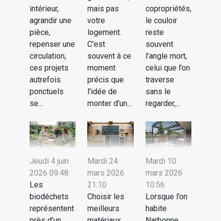
intérieur,
mais pas
copropriétés,
agrandir une
votre
le couloir
pièce,
logement.
reste
repenser une
C'est
souvent
circulation,
souvent à ce
l’angle mort,
ces projets
moment
celui que l’on
autrefois
précis que
traverse
ponctuels
l'idée de
sans le
se...
monter d'un...
regarder,...
Jeudi 4 juin
Mardi 24
Mardi 10
2026 09:48
mars 2026
mars 2026
Les
21:10
10:56
biodéchets
Choisir les
Lorsque l’on
représentent
meilleurs
habite
près d’un
matériaux
Narbonne,