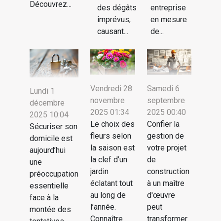
Découvrez...
entreprise
des dégâts
en mesure
imprévus,
de...
causant...
Vendredi 28
Samedi 6
Lundi 1
novembre
septembre
décembre
2025 01:34
2025 00:40
2025 10:04
Le choix des
Confier la
Sécuriser son
fleurs selon
gestion de
domicile est
la saison est
votre projet
aujourd’hui
la clef d’un
de
une
jardin
construction
préoccupation
éclatant tout
à un maître
essentielle
au long de
d'œuvre
face à la
l’année.
peut
montée des
Connaître
transformer