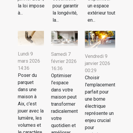
la loi impose
pour garantir
un espace
à...
la longévité,
extérieur tout
la...
en...
Lundi 9
Samedi 7
Vendredi 9
mars 2026
février 2026
janvier 2026
14:36
16:36
00:29
Poser du
Optimiser
Choisir
parquet
l’espace
l'emplacement
dans une
dans votre
parfait pour
maison à
maison peut
une borne
Aix, c'est
transformer
électrique
jouer avec la
radicalement
représente un
lumière, les
votre
enjeu crucial
volumes et
quotidien et
pour
le caractère
améliorer