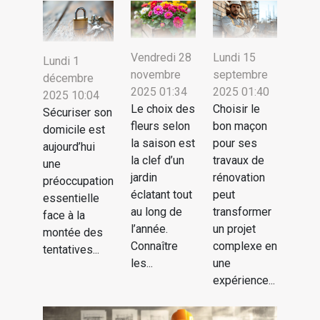
Vendredi 28
Lundi 15
Lundi 1
novembre
septembre
décembre
2025 01:34
2025 01:40
2025 10:04
Le choix des
Choisir le
Sécuriser son
fleurs selon
bon maçon
domicile est
la saison est
pour ses
aujourd’hui
la clef d’un
travaux de
une
jardin
rénovation
préoccupation
éclatant tout
peut
essentielle
au long de
transformer
face à la
l’année.
un projet
montée des
Connaître
complexe en
tentatives...
les...
une
expérience...