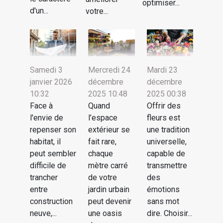
optimiser...
d'un...
votre...
Samedi 3
Mercredi 24
Mardi 23
janvier 2026
décembre
décembre
10:32
2025 10:48
2025 00:38
Face à
Quand
Offrir des
l'envie de
l’espace
fleurs est
repenser son
extérieur se
une tradition
habitat, il
fait rare,
universelle,
peut sembler
chaque
capable de
difficile de
mètre carré
transmettre
trancher
de votre
des
entre
jardin urbain
émotions
construction
peut devenir
sans mot
neuve,...
une oasis
dire. Choisir...