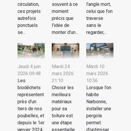
circulation,
souvent à ce
l’angle mort,
ces projets
moment
celui que l’on
autrefois
précis que
traverse
ponctuels
l'idée de
sans le
se...
monter d'un...
regarder,...
Jeudi 4 juin
Mardi 24
Mardi 10
2026 09:48
mars 2026
mars 2026
Les
21:10
10:56
biodéchets
Choisir les
Lorsque l’on
représentent
meilleurs
habite
près d’un
matériaux
Narbonne,
tiers de nos
pour sa
installer une
poubelles, et
toiture est
pergola
depuis le 1er
une étape
permet
janvier 2024,
essentielle
d’optimiser