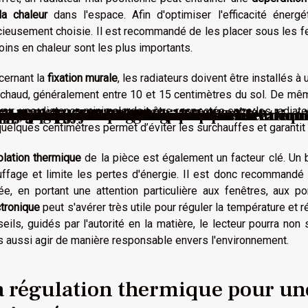
la chaleur
dans l'espace. Afin d'optimiser l'efficacité énergét
cieusement choisie. Il est recommandé de les placer sous les fe
ins en chaleur sont les plus importants.
cernant la
fixation murale
, les radiateurs doivent être installés à
r chaud, généralement entre 10 et 15 centimètres du sol. De même
eur, une distance minimale doit être respectée entre les radiat
ient partenaire de vie
ent gagner un étage avec une surélévation
évèlent l’âme d’un immeuble
 pour nos jardins de demain ?
 pour votre toiture ?
gola à Narbonne ? Voici le top 3 !
 : les critères pour bien choisir
aison avec des astuces simples ?
 l'emplacement idéal d'une borne électriqu
ve, rénovation ou extension ?
it jardin urbain ?
r chaque occasion ?
re douche italienne ?
bilier de jardin écologique ?
ansforment-elles l'industrie du bâtiment 
: stratégies et astuces
t transformer votre espace de vie ?
rénovation : Stratégies clés
eut transformer votre mode de vie ?
s de toiture ?
nd œuvre au Havre ?
 pour augmenter la sécurité de votre domi
our chaque saison ?
projets de rénovation ?
 votre projet de construction ?
uelques centimètres permet d’éviter les surchauffes et garantit 
olation thermique
de la pièce est également un facteur clé. Un
ffage et limite les pertes d'énergie. Il est donc recommandé 
ée, en portant une attention particulière aux fenêtres, aux po
tronique
peut s'avérer très utile pour réguler la température et 
eils, guidés par l'autorité en la matière, le lecteur pourra non
 aussi agir de manière responsable envers l'environnement.
a régulation thermique pour u