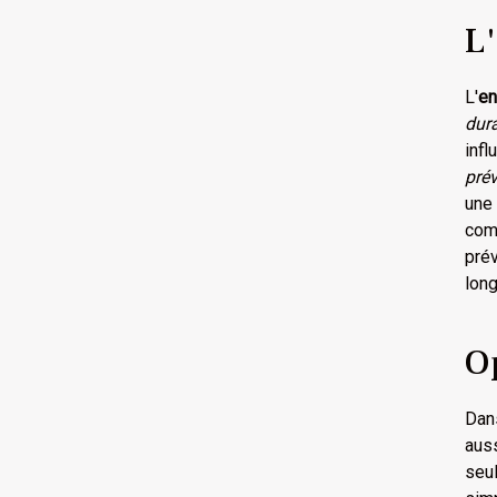
L'
L'
en
dur
inf
prév
une
comp
pré
long
Op
Dans
aus
seul