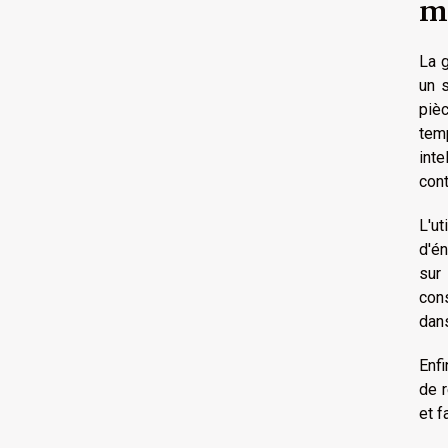
m
La g
un 
piè
tem
inte
cont
L'u
d'é
sur
cons
dans
Enfi
de r
et f