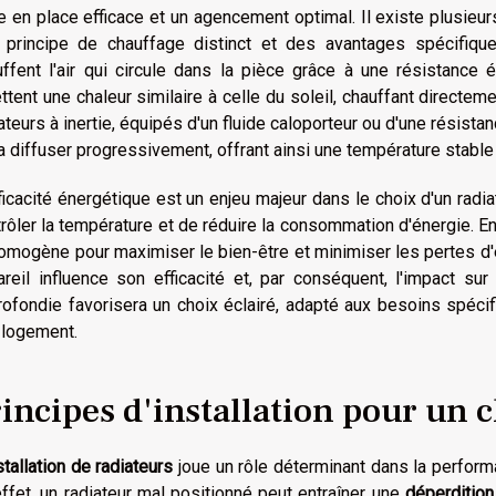
 en place efficace et un agencement optimal. Il existe plusieu
 principe de chauffage distinct et des avantages spécifique
uffent l'air qui circule dans la pièce grâce à une résistance 
tent une chaleur similaire à celle du soleil, chauffant directeme
ateurs à inertie, équipés d'un fluide caloporteur ou d'une résis
a diffuser progressivement, offrant ainsi une température stable 
ficacité énergétique est un enjeu majeur dans le choix d'un radi
rôler la température et de réduire la consommation d'énergie. En 
omogène pour maximiser le bien-être et minimiser les pertes d
reil influence son efficacité et, par conséquent, l'impact sur 
ofondie favorisera un choix éclairé, adapté aux besoins spécifi
 logement.
incipes d'installation pour un 
stallation de radiateurs
joue un rôle déterminant dans la perform
ffet, un radiateur mal positionné peut entraîner une
déperdition