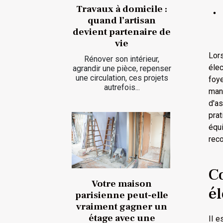
Travaux à domicile :
quand l’artisan
devient partenaire de
vie
Lors
Rénover son intérieur,
élec
agrandir une pièce, repenser
une circulation, ces projets
foye
autrefois...
man
d'a
prat
équ
rec
C
Votre maison
é
parisienne peut-elle
vraiment gagner un
étage avec une
Il e