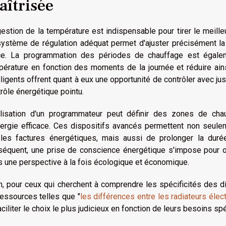
aîtrisée
estion de la température est indispensable pour tirer le meilleu
système de régulation adéquat permet d'ajuster précisément la
ce. La programmation des périodes de chauffage est égalem
pérature en fonction des moments de la journée et réduire ain
lligents offrent quant à eux une opportunité de contrôler avec ju
rôle énergétique pointu.
tilisation d'un programmateur peut définir des zones de cha
nergie efficace. Ces dispositifs avancés permettent non seule
 les factures énergétiques, mais aussi de prolonger la dur
équent, une prise de conscience énergétique s'impose pour opt
 une perspective à la fois écologique et économique.
n, pour ceux qui cherchent à comprendre les spécificités des di
essources telles que "
les différences entre les radiateurs éle
aciliter le choix le plus judicieux en fonction de leurs besoins sp