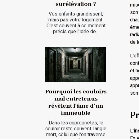
surélévation ?
mise
son
Vos enfants grandissent,
mais pas votre logement.
cha
C'est souvent à ce moment
émet
précis que l'idée de...
radi
de l
L'ef
cont
et h
appa
appr
Pourquoi les couloirs
son
mal entretenus
révèlent l’âme d’un
Pr
immeuble
Dans les copropriétés, le
couloir reste souvent l’angle
L'
in
mort, celui que l’on traverse
En e