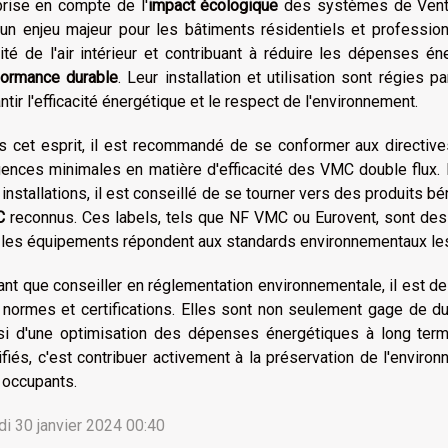
prise en compte de l'
impact écologique
des systèmes de Venti
un enjeu majeur pour les bâtiments résidentiels et profession
ité de l'air intérieur et contribuant à réduire les dépenses 
formance durable
. Leur installation et utilisation sont régies 
ntir l'efficacité énergétique et le respect de l'environnement.
s cet esprit, il est recommandé de se conformer aux directives
ences minimales en matière d'efficacité des VMC double flux. P
installations, il est conseillé de se tourner vers des produits b
C
reconnus. Ces labels, tels que NF VMC ou Eurovent, sont des g
 les équipements répondent aux standards environnementaux les
ant que conseiller en réglementation environnementale, il est d
normes et certifications. Elles sont non seulement gage de du
si d'une optimisation des dépenses énergétiques à long ter
ifiés, c'est contribuer activement à la préservation de l'enviro
 occupants.
i 30 janvier 2024 00:40