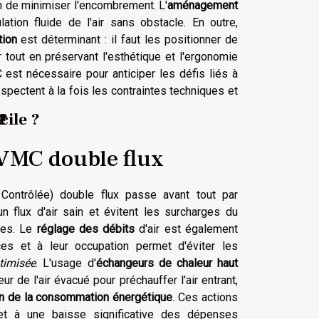
in de minimiser l'encombrement. L'
aménagement
tion fluide de l'air sans obstacle. En outre,
tion
est déterminant : il faut les positionner de
 tout en préservant l'esthétique et l'ergonomie
 est nécessaire pour anticiper les défis liés à
spectent à la fois les contraintes techniques et
 ?
e
?
cile ?
a VMC double flux
e Contrôlée) double flux passe avant tout par
un flux d'air sain et évitent les surcharges du
les. Le
réglage des débits
d'air est également
es et à leur occupation permet d'éviter les
ptimisée
. L'usage d'
échangeurs de chaleur haut
ur de l'air évacué pour préchauffer l'air entrant,
on de la consommation énergétique
. Ces actions
 et à une baisse significative des dépenses