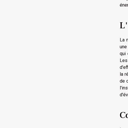
éne
L
La 
un
qui 
Les 
d'e
la r
de d
l'in
d'év
C