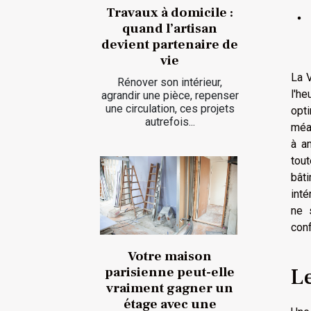
Travaux à domicile :
quand l’artisan
devient partenaire de
vie
La V
Rénover son intérieur,
l'he
agrandir une pièce, repenser
une circulation, ces projets
opt
autrefois...
méan
à a
tou
bâti
inté
ne 
conf
Votre maison
L
parisienne peut-elle
vraiment gagner un
étage avec une