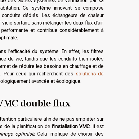
gue des autres systèmes de ventilation par sa
l'habitation. Ce système innovant se compose
de conduits dédiés. Les échangeurs de chaleur
r vicié sortant, sans mélanger les deux flux d'air.
 performante et contribue considérablement à
optimale.
l'efficacité du système. En effet, les filtres
space de vie, tandis que les conduits bien isolés
 permet de réduire les besoins en chauffage et de
es. Pour ceux qui recherchent des
solutions de
hnologiquement avancée et écologique.
 VMC double flux
tention particulière afin de ne pas empiéter sur
 de la planification de l'
installation VMC
, il est
inage optimisé
. Cela implique de choisir des