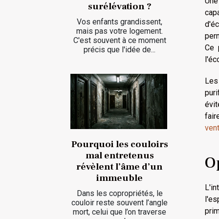
Une
surélévation ?
cap
Vos enfants grandissent,
d'é
mais pas votre logement.
perm
C'est souvent à ce moment
Ce 
précis que l'idée de...
l'éc
Les
puri
évit
fai
vent
Pourquoi les couloirs
mal entretenus
O
révèlent l’âme d’un
immeuble
L'in
Dans les copropriétés, le
l'es
couloir reste souvent l’angle
pri
mort, celui que l’on traverse