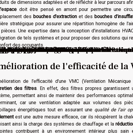
uits de dimensions adaptées et de réfléchir à leur parcours af
l'espace
doit être pensé en amont pour permettre une circula
mplacement des
bouches d'extraction
et des
bouches d'insuffla
ère stratégique pour assurer une répartition homogène de l'air
pièces. Une expertise dans la conception d'installations HVAC
tégration de tels systèmes et pour proposer des solutions qui re
onfort des occupants.
ient partenaire de vie
ent gagner un étage avec une surélévation
évèlent l’âme d’un immeuble
 pour nos jardins de demain ?
 pour votre toiture ?
gola à Narbonne ? Voici le top 3 !
 : les critères pour bien choisir
aison avec des astuces simples ?
 l'emplacement idéal d'une borne électriqu
ve, rénovation ou extension ?
it jardin urbain ?
r chaque occasion ?
re douche italienne ?
bilier de jardin écologique ?
ansforment-elles l'industrie du bâtiment 
: stratégies et astuces
t transformer votre espace de vie ?
rénovation : Stratégies clés
eut transformer votre mode de vie ?
s de toiture ?
nd œuvre au Havre ?
 pour augmenter la sécurité de votre domi
our chaque saison ?
projets de rénovation ?
 votre projet de construction ?
élioration de l'efficacité de l
mélioration de l'efficacité d'une VMC (Ventilation Mécaniqu
retien des filtres
. En effet, des filtres propres garantissent 
tème, permettant ainsi de maintenir des performances optima
erminant, car une ventilation adaptée aux volumes des pièc
pillages énergétiques tout en assurant une
qualité de l'air o
dement
est une autre mesure efficace, car ils récupèrent la chale
uisant ainsi la charge des systèmes de chauffage et la
réducti
jointes contribuent à un environnement intérieur plus sain