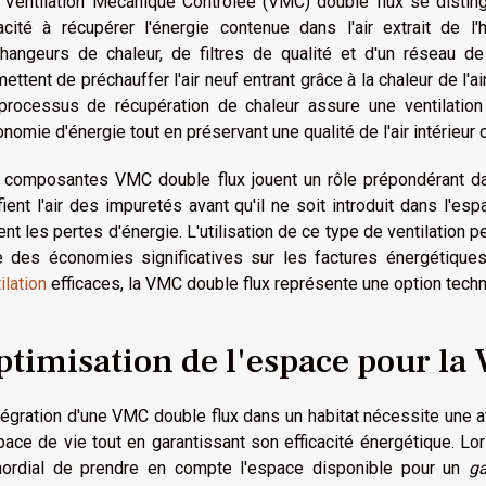
 Ventilation Mécanique Contrôlée (VMC) double flux se distin
acité à récupérer l'énergie contenue dans l'air extrait de 
changeurs de chaleur, de filtres de qualité et d'un réseau 
ettent de préchauffer l'air neuf entrant grâce à la chaleur de l'ai
processus de récupération de chaleur assure une ventilation
onomie d'énergie tout en préservant une qualité de l'air intérieur 
 composantes VMC double flux jouent un rôle prépondérant dans 
fient l'air des impuretés avant qu'il ne soit introduit dans l'e
ent les pertes d'énergie. L'utilisation de ce type de ventilation
re des économies significatives sur les factures énergétiqu
ilation
efficaces, la VMC double flux représente une option tec
ptimisation de l'espace pour la
tégration d'une VMC double flux dans un habitat nécessite une at
pace de vie tout en garantissant son efficacité énergétique. Lors
mordial de prendre en compte l'espace disponible pour un
ga