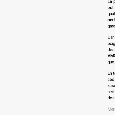
La 
est 
qual
per
gara
Dan
exig
des 
VM
que
En t
ces 
aus
cert
des
Mard