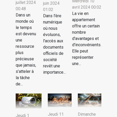
Mercredi 10
juillet 2024
juin 2024
avril 2024 00:02
00:48
01:02
La vie en
Dans un
Dans l'ère
appartement
monde où
numérique
offre un certain
le temps
où nous
nombre
est devenu
évoluons,
d'avantages et
une
l'accès aux
d'inconvénients.
ressource
documents
Elle peut
plus
officiels de
représenter
précieuse
société
une...
que jamais,
revêt une
s’atteler à
importance...
la tâche
de...
Jeudi 11
Dimanche
Jeudi 1