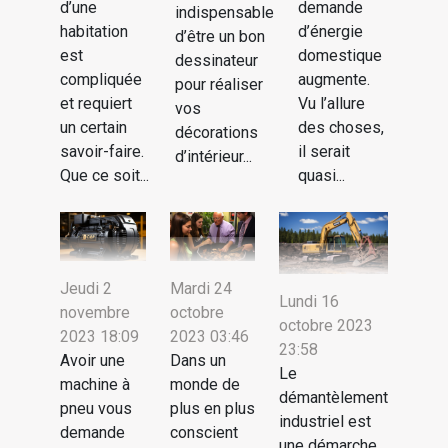
d’une
demande
indispensable
habitation
d’énergie
d’être un bon
est
domestique
dessinateur
compliquée
augmente.
pour réaliser
et requiert
Vu l’allure
vos
un certain
des choses,
décorations
savoir-faire.
il serait
d’intérieur...
Que ce soit...
quasi...
Jeudi 2
Mardi 24
Lundi 16
novembre
octobre
octobre 2023
2023 18:09
2023 03:46
23:58
Avoir une
Dans un
Le
machine à
monde de
démantèlement
pneu vous
plus en plus
industriel est
demande
conscient
une démarche