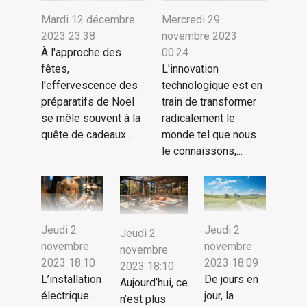
Mardi 12 décembre
Mercredi 29
2023 23:38
novembre 2023
À l'approche des
00:24
fêtes,
L'innovation
l'effervescence des
technologique est en
préparatifs de Noël
train de transformer
se mêle souvent à la
radicalement le
quête de cadeaux...
monde tel que nous
le connaissons,...
Jeudi 2
Jeudi 2
Jeudi 2
novembre
novembre
novembre
2023 18:10
2023 18:09
2023 18:10
L’installation
De jours en
Aujourd’hui, ce
électrique
jour, la
n’est plus