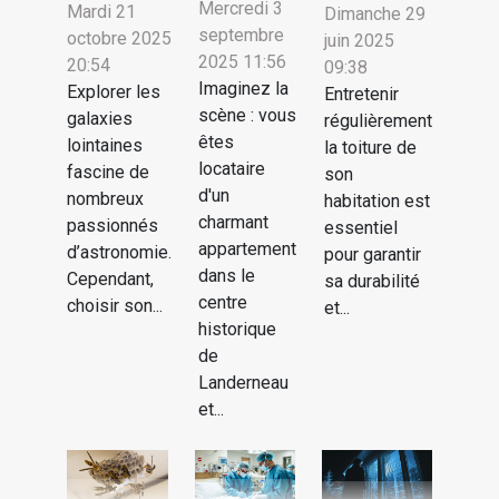
Mercredi 3
Mardi 21
Dimanche 29
septembre
octobre 2025
juin 2025
2025 11:56
20:54
09:38
Imaginez la
Explorer les
Entretenir
scène : vous
galaxies
régulièrement
êtes
lointaines
la toiture de
locataire
fascine de
son
d'un
nombreux
habitation est
charmant
passionnés
essentiel
appartement
d’astronomie.
pour garantir
dans le
Cependant,
sa durabilité
centre
choisir son...
et...
historique
de
Landerneau
et...