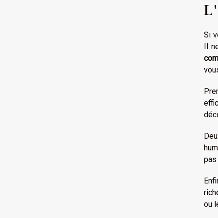
L
Si 
Il n
com
vous
Pre
effi
déco
Deu
hum
pas
Enfin
ric
ou l