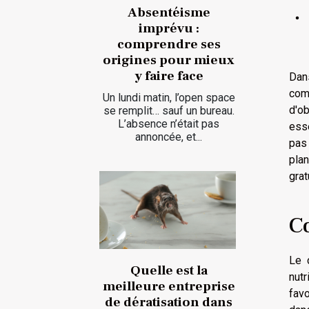
Absentéisme
imprévu :
comprendre ses
origines pour mieux
y faire face
Dans
com
Un lundi matin, l’open space
d'o
se remplit… sauf un bureau.
L’absence n’était pas
ess
annoncée, et...
pas 
pla
grat
C
Le 
Quelle est la
nut
meilleure entreprise
favo
de dératisation dans