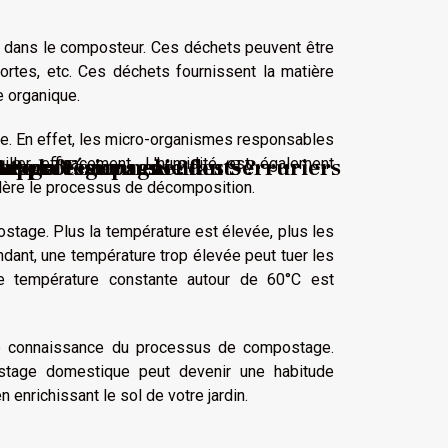
dans le composteur. Ces déchets peuvent être
rtes, etc. Ces déchets fournissent la matière
 organique.
e. En effet, les micro-organismes responsables
s ?
avec la Compagnie des Serruriers
!
ur protéger ses enfants ?
trage ?
x professionnels ?
ller efficacement. L'humidité est également
célère le processus de décomposition.
tage. Plus la température est élevée, plus les
dant, une température trop élevée peut tuer les
ne température constante autour de 60°C est
ine connaissance du processus de compostage.
stage domestique peut devenir une habitude
enrichissant le sol de votre jardin.