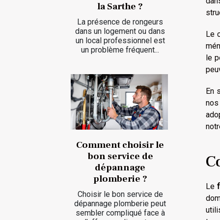
dans
la Sarthe ?
stru
La présence de rongeurs
dans un logement ou dans
Le 
un local professionnel est
ména
un problème fréquent...
le 
peuv
En 
nos
adop
notr
Comment choisir le
bon service de
C
dépannage
plomberie ?
Le
Choisir le bon service de
dom
dépannage plomberie peut
util
sembler compliqué face à