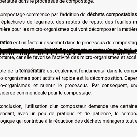
pérature dans le processus de compostage.
compostage commence par l'addition de
déchets compostables
 épluchures de légumes, des restes de repas, des feuilles mo
mière pour les micro-organismes qui vont décomposer la matière
ration
est un facteur essentiel dans le processus de compostag
rigines pour mieux y faire face
atisation dans la Sarthe ?
annage plomberie ?
 et disque dur pour sécuriser vos donnée
r son premier télescope
rgence et ouverture de porte sans dégât 
r la longévité des toits
une destruction sûre avec cette entreprise 
ment les urgences sanitaires
r les marques de repérage des cambrioleurs
otique abordable et efficace
officiel de société en ligne
 vie en appartement
 sécurité des biens en plein air
nt de construire votre maison?
e l’escalier pour votre maison ?
 Noël écologiques et personnalisés
lutionne le secteur de l'immobilier
que de sa maison durant le confinement po
oration intérieure ?
rquoi ?
apter ?
émantèlement industriel
rer le tarif de remplacement d'un double vi
e carreaux cassés : Pourquoi faire appel au
la décomposition ont besoin d'oxygène pour vivre et travai
rtante, car elle favorise l'activité des micro-organismes et ac
ôle de la
température
est également fondamental dans le compos
o-organismes sont actifs et rapide est la décomposition. Cepen
ro-organismes et ralentir le processus. Par conséquent, u
sidérée comme idéale pour le compostage.
conclusion, l'utilisation d'un composteur demande une certa
endant, avec un peu de pratique et de patience, le compo
ogique qui contribue à la réduction des déchets ménagers tout en 