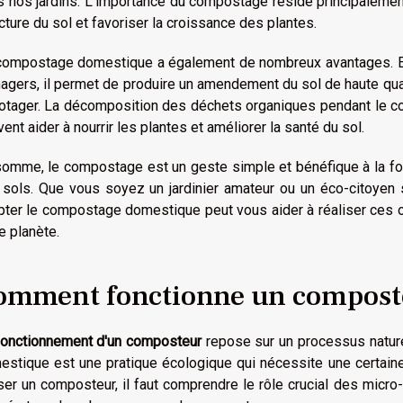
 nos jardins. L'importance du compostage réside principalement 
cture du sol et favoriser la croissance des plantes.
compostage domestique a également de nombreux avantages. En 
gers, il permet de produire un amendement du sol de haute qualité
potager. La décomposition des déchets organiques pendant le c
ent aider à nourrir les plantes et améliorer la santé du sol.
somme, le compostage est un geste simple et bénéfique à la foi
 sols. Que vous soyez un jardinier amateur ou un éco-citoyen 
ter le compostage domestique peut vous aider à réaliser ces obj
e planète.
omment fonctionne un compost
fonctionnement d'un composteur
repose sur un processus natur
estique est une pratique écologique qui nécessite une certaine
iser un composteur, il faut comprendre le rôle crucial des micro-