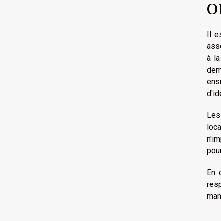
O
Il e
asse
à la
dema
ens
d'id
Les 
loc
n'i
pour
En 
res
mani