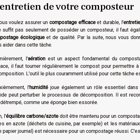
'entretien de votre composteur
vous voulez assurer un
compostage efficace
et durable, l'
entreti
e suffit pas seulement de posséder un composteur, il faut égal
postage écologique
et de qualité. Par la suite, nous vous d
 aider dans cette tâche.
mièrement, l'
aération
est un aspect fondamental du composta
cace, il faut tourner régulièrement le compost pour permettre à l
mposition. L'outil le plus couramment utilisé pour cette tâche e
xièmement, l'
humidité
joue également un rôle essentiel dans
ide peut perturber le processus de décomposition. Il est re
 détrempé, comme une éponge bien essorée.
, l'
équilibre carbone/azote
doit être maintenu pour un compostag
hes en azote (déchets de cuisine, par exemple) et les matériau
e papier journal) est nécessaire pour un compostage réussi. C'est