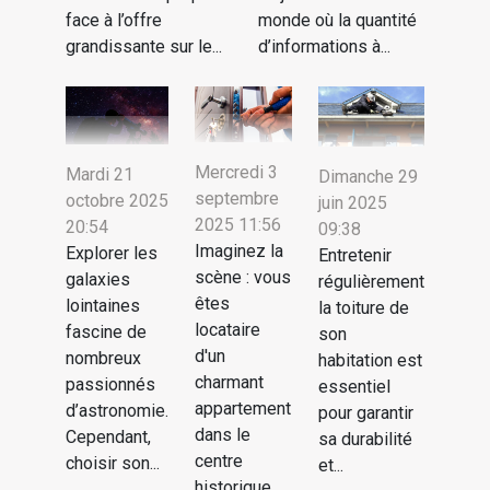
face à l’offre
monde où la quantité
grandissante sur le...
d’informations à...
Mercredi 3
Mardi 21
Dimanche 29
septembre
octobre 2025
juin 2025
2025 11:56
20:54
09:38
Imaginez la
Explorer les
Entretenir
scène : vous
galaxies
régulièrement
êtes
lointaines
la toiture de
locataire
fascine de
son
d'un
nombreux
habitation est
charmant
passionnés
essentiel
appartement
d’astronomie.
pour garantir
dans le
Cependant,
sa durabilité
centre
choisir son...
et...
historique