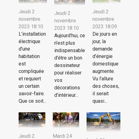
Jeudi 2
Jeudi 2
Jeudi 2
novembre
novembre
novembre
2023 18:10
2023 18:09
2023 18:10
L’installation
De jours en
Aujourd’hui, ce
électrique
jour, la
n’est plus
d’une
demande
indispensable
habitation
d’énergie
d’être un bon
est
domestique
dessinateur
compliquée
augmente.
pour réaliser
et requiert
Vu l’allure
vos
un certain
des choses,
décorations
savoir-faire.
il serait
d’intérieur...
Que ce soit...
quasi...
Jeudi 2
Mardi 24