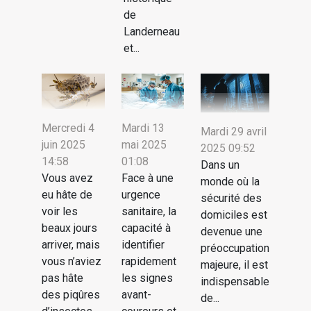
de
Landerneau
et...
Mercredi 4
Mardi 13
Mardi 29 avril
juin 2025
mai 2025
2025 09:52
14:58
01:08
Dans un
Vous avez
Face à une
monde où la
eu hâte de
urgence
sécurité des
voir les
sanitaire, la
domiciles est
beaux jours
capacité à
devenue une
arriver, mais
identifier
préoccupation
vous n’aviez
rapidement
majeure, il est
pas hâte
les signes
indispensable
des piqûres
avant-
de...