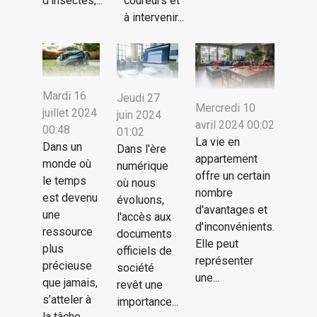
d’insectes,...
coureurs et
à intervenir...
Mardi 16
Jeudi 27
Mercredi 10
juillet 2024
juin 2024
avril 2024 00:02
00:48
01:02
La vie en
Dans un
Dans l'ère
appartement
monde où
numérique
offre un certain
le temps
où nous
nombre
est devenu
évoluons,
d'avantages et
une
l'accès aux
d'inconvénients.
ressource
documents
Elle peut
plus
officiels de
représenter
précieuse
société
une...
que jamais,
revêt une
s’atteler à
importance...
la tâche