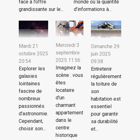
face à l’offre
monde où la quantité
grandissante sur le...
d’informations à...
Mercredi 3
Mardi 21
Dimanche 29
septembre
octobre 2025
juin 2025
2025 11:56
20:54
09:38
Imaginez la
Explorer les
Entretenir
scène : vous
galaxies
régulièrement
êtes
lointaines
la toiture de
locataire
fascine de
son
d'un
nombreux
habitation est
charmant
passionnés
essentiel
appartement
d’astronomie.
pour garantir
dans le
Cependant,
sa durabilité
centre
choisir son...
et...
historique