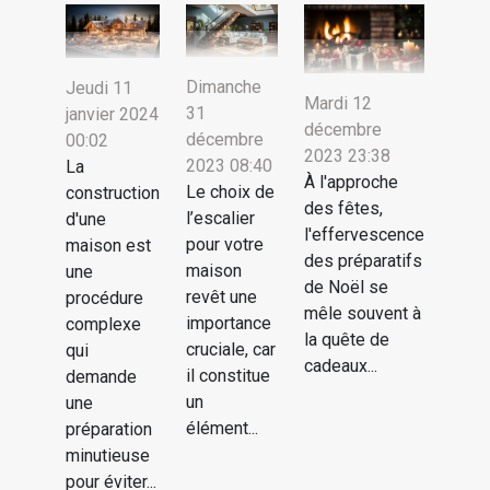
Dimanche
Jeudi 11
Mardi 12
31
janvier 2024
décembre
décembre
00:02
2023 23:38
2023 08:40
La
À l'approche
Le choix de
construction
des fêtes,
l’escalier
d'une
l'effervescence
pour votre
maison est
des préparatifs
maison
une
de Noël se
revêt une
procédure
mêle souvent à
importance
complexe
la quête de
cruciale, car
qui
cadeaux...
il constitue
demande
un
une
élément...
préparation
minutieuse
pour éviter...