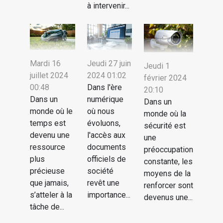
à intervenir...
Mardi 16
Jeudi 27 juin
Jeudi 1
juillet 2024
2024 01:02
février 2024
00:48
Dans l'ère
20:10
Dans un
numérique
Dans un
monde où le
où nous
monde où la
temps est
évoluons,
sécurité est
devenu une
l'accès aux
une
ressource
documents
préoccupation
plus
officiels de
constante, les
précieuse
société
moyens de la
que jamais,
revêt une
renforcer sont
s’atteler à la
importance...
devenus une...
tâche de...