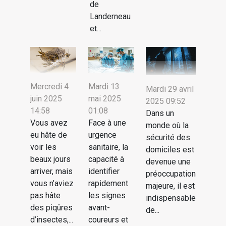
de
Landerneau
et...
Mercredi 4
Mardi 13
Mardi 29 avril
juin 2025
mai 2025
2025 09:52
14:58
01:08
Dans un
Vous avez
Face à une
monde où la
eu hâte de
urgence
sécurité des
voir les
sanitaire, la
domiciles est
beaux jours
capacité à
devenue une
arriver, mais
identifier
préoccupation
vous n’aviez
rapidement
majeure, il est
pas hâte
les signes
indispensable
des piqûres
avant-
de...
d’insectes,...
coureurs et