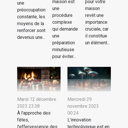
maison est
pour votre
une
une
maison
préoccupation
procédure
revêt une
constante, les
complexe
importance
moyens de la
qui demande
cruciale, car
renforcer sont
une
il constitue
devenus une...
préparation
un élément...
minutieuse
pour éviter...
Mardi 12 décembre
Mercredi 29
2023 23:38
novembre 2023
À l'approche des
00:24
fêtes,
L'innovation
l'effervescence des
technologique est en