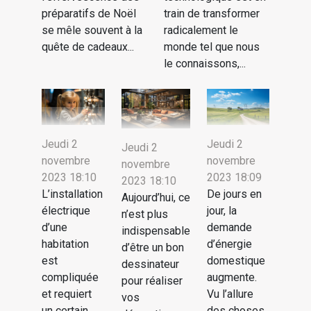
préparatifs de Noël
train de transformer
se mêle souvent à la
radicalement le
quête de cadeaux...
monde tel que nous
le connaissons,...
Jeudi 2
Jeudi 2
Jeudi 2
novembre
novembre
novembre
2023 18:10
2023 18:09
2023 18:10
L’installation
De jours en
Aujourd’hui, ce
électrique
jour, la
n’est plus
d’une
demande
indispensable
habitation
d’énergie
d’être un bon
est
domestique
dessinateur
compliquée
augmente.
pour réaliser
et requiert
Vu l’allure
vos
un certain
des choses,