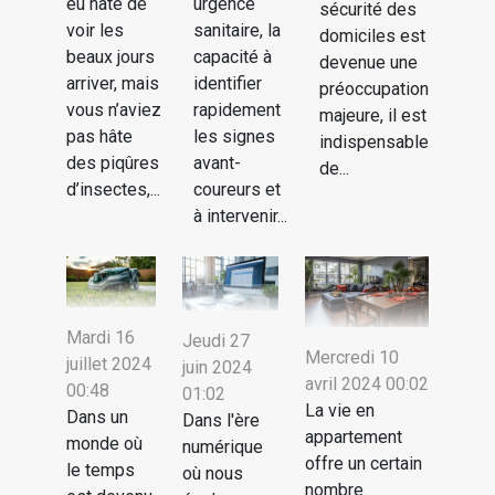
eu hâte de
urgence
sécurité des
voir les
sanitaire, la
domiciles est
beaux jours
capacité à
devenue une
arriver, mais
identifier
préoccupation
vous n’aviez
rapidement
majeure, il est
pas hâte
les signes
indispensable
des piqûres
avant-
de...
d’insectes,...
coureurs et
à intervenir...
Mardi 16
Jeudi 27
Mercredi 10
juillet 2024
juin 2024
avril 2024 00:02
00:48
01:02
La vie en
Dans un
Dans l'ère
appartement
monde où
numérique
offre un certain
le temps
où nous
nombre