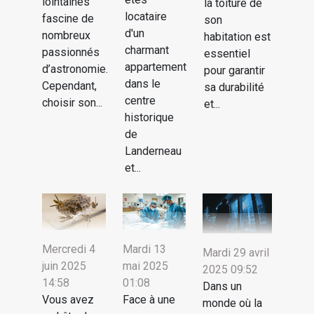
lointaines
la toiture de
locataire
fascine de
son
d'un
nombreux
habitation est
charmant
passionnés
essentiel
appartement
d’astronomie.
pour garantir
dans le
Cependant,
sa durabilité
centre
choisir son...
et...
historique
de
Landerneau
et...
Mercredi 4
Mardi 13
Mardi 29 avril
juin 2025
mai 2025
2025 09:52
14:58
01:08
Dans un
Vous avez
Face à une
monde où la