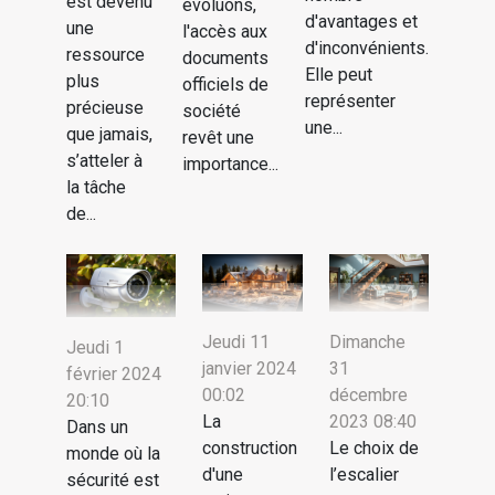
est devenu
évoluons,
d'avantages et
une
l'accès aux
d'inconvénients.
ressource
documents
Elle peut
plus
officiels de
représenter
précieuse
société
une...
que jamais,
revêt une
s’atteler à
importance...
la tâche
de...
Jeudi 11
Dimanche
Jeudi 1
janvier 2024
31
février 2024
00:02
décembre
20:10
La
2023 08:40
Dans un
construction
Le choix de
monde où la
d'une
l’escalier
sécurité est