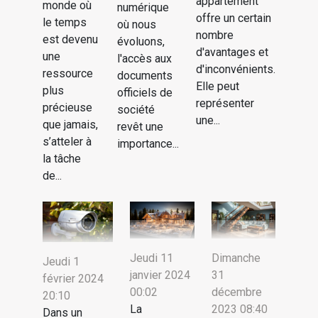
appartement
monde où
numérique
offre un certain
le temps
où nous
nombre
est devenu
évoluons,
d'avantages et
une
l'accès aux
d'inconvénients.
ressource
documents
Elle peut
plus
officiels de
représenter
précieuse
société
une...
que jamais,
revêt une
s’atteler à
importance...
la tâche
de...
Jeudi 11
Dimanche
Jeudi 1
janvier 2024
31
février 2024
00:02
décembre
20:10
La
2023 08:40
Dans un