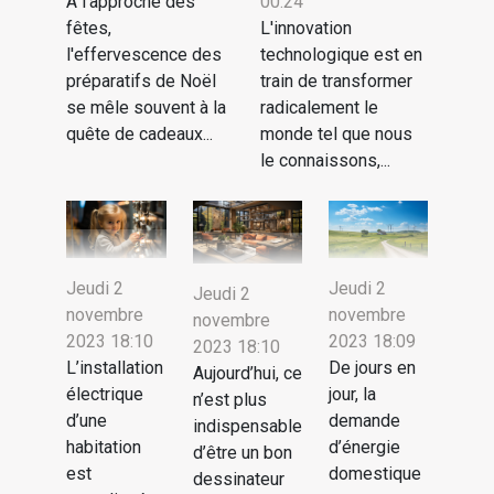
À l'approche des
00:24
fêtes,
L'innovation
l'effervescence des
technologique est en
préparatifs de Noël
train de transformer
se mêle souvent à la
radicalement le
quête de cadeaux...
monde tel que nous
le connaissons,...
Jeudi 2
Jeudi 2
Jeudi 2
novembre
novembre
novembre
2023 18:10
2023 18:09
2023 18:10
L’installation
De jours en
Aujourd’hui, ce
électrique
jour, la
n’est plus
d’une
demande
indispensable
habitation
d’énergie
d’être un bon
est
domestique
dessinateur