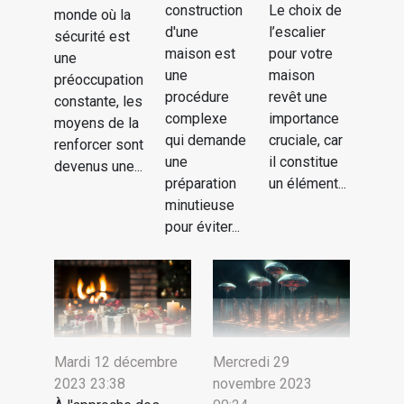
construction
Le choix de
monde où la
d'une
l’escalier
sécurité est
maison est
pour votre
une
une
maison
préoccupation
procédure
revêt une
constante, les
complexe
importance
moyens de la
qui demande
cruciale, car
renforcer sont
une
il constitue
devenus une...
préparation
un élément...
minutieuse
pour éviter...
Mardi 12 décembre
Mercredi 29
2023 23:38
novembre 2023