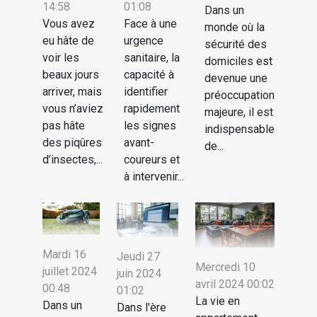
14:58
01:08
Dans un
Vous avez
Face à une
monde où la
eu hâte de
urgence
sécurité des
voir les
sanitaire, la
domiciles est
beaux jours
capacité à
devenue une
arriver, mais
identifier
préoccupation
vous n’aviez
rapidement
majeure, il est
pas hâte
les signes
indispensable
des piqûres
avant-
de...
d’insectes,...
coureurs et
à intervenir...
Mardi 16
Jeudi 27
Mercredi 10
juillet 2024
juin 2024
avril 2024 00:02
00:48
01:02
La vie en
Dans un
Dans l'ère