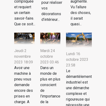
compliquée
augmente.
pour réaliser
et requiert
Vu l’allure
vos
un certain
des choses,
décorations
savoir-faire.
il serait
d’intérieur...
Que ce soit...
quasi...
Jeudi 2
Mardi 24
Lundi 16
novembre
octobre
octobre 2023
2023 18:09
2023 03:46
23:58
Avoir une
Dans un
Le
machine à
monde de
démantèlement
pneu vous
plus en plus
industriel est
demande
conscient
une démarche
encore des
de
complexe et
prises en
l'importance
rigoureuse qui
charge. A
de la
nécessite une