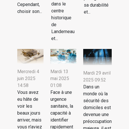
dans le
Cependant,
sa durabilité
centre
choisir son...
et...
historique
de
Landerneau
et...
Mercredi 4
Mardi 13
Mardi 29 avril
juin 2025
mai 2025
2025 09:52
14:58
01:08
Dans un
Vous avez
Face à une
monde où la
eu hâte de
urgence
sécurité des
voir les
sanitaire, la
domiciles est
beaux jours
capacité à
devenue une
arriver, mais
identifier
préoccupation
vous n’aviez
rapidement
majeure, il est