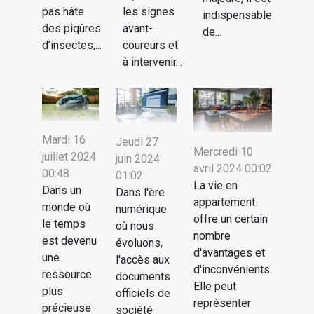
pas hâte
les signes
indispensable
des piqûres
avant-
de...
d’insectes,...
coureurs et
à intervenir...
Mardi 16
Jeudi 27
Mercredi 10
juillet 2024
juin 2024
avril 2024 00:02
00:48
01:02
La vie en
Dans un
Dans l'ère
appartement
monde où
numérique
offre un certain
le temps
où nous
nombre
est devenu
évoluons,
d'avantages et
une
l'accès aux
d'inconvénients.
ressource
documents
Elle peut
plus
officiels de
représenter
précieuse
société