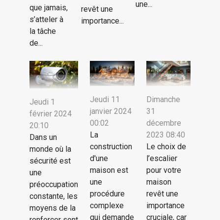
une...
que jamais,
revêt une
s’atteler à
importance...
la tâche
de...
Jeudi 11
Dimanche
Jeudi 1
janvier 2024
31
février 2024
00:02
décembre
20:10
La
2023 08:40
Dans un
construction
Le choix de
monde où la
d'une
l’escalier
sécurité est
maison est
pour votre
une
une
maison
préoccupation
procédure
revêt une
constante, les
complexe
importance
moyens de la
qui demande
cruciale, car
renforcer sont