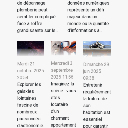
de dépannage
données numériques
plomberie peut
représente un défi
sembler compliqué
majeur dans un
face à l’offre
monde où la quantité
grandissante sur le...
d’informations à...
Mercredi 3
Mardi 21
Dimanche 29
septembre
octobre 2025
juin 2025
2025 11:56
20:54
09:38
Imaginez la
Explorer les
Entretenir
scène : vous
galaxies
régulièrement
êtes
lointaines
la toiture de
locataire
fascine de
son
d'un
nombreux
habitation est
charmant
passionnés
essentiel
appartement
d’astronomie.
pour garantir