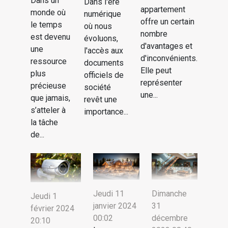
Dans un
Dans l'ère
appartement
monde où
numérique
offre un certain
le temps
où nous
nombre
est devenu
évoluons,
d'avantages et
une
l'accès aux
d'inconvénients.
ressource
documents
Elle peut
plus
officiels de
représenter
précieuse
société
une...
que jamais,
revêt une
s’atteler à
importance...
la tâche
de...
Jeudi 11
Dimanche
Jeudi 1
janvier 2024
31
février 2024
00:02
décembre
20:10