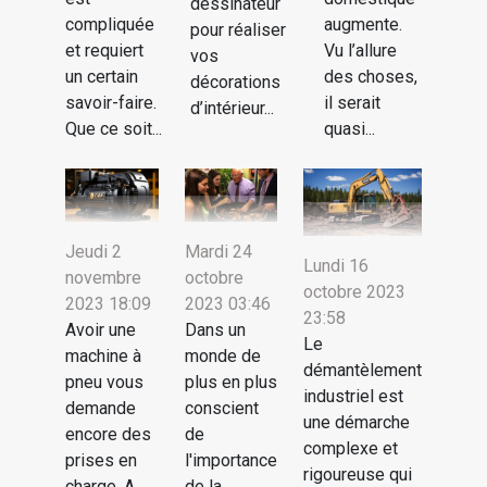
dessinateur
compliquée
augmente.
pour réaliser
et requiert
Vu l’allure
vos
un certain
des choses,
décorations
savoir-faire.
il serait
d’intérieur...
Que ce soit...
quasi...
Jeudi 2
Mardi 24
Lundi 16
novembre
octobre
octobre 2023
2023 18:09
2023 03:46
23:58
Avoir une
Dans un
Le
machine à
monde de
démantèlement
pneu vous
plus en plus
industriel est
demande
conscient
une démarche
encore des
de
complexe et
prises en
l'importance
rigoureuse qui
charge. A
de la