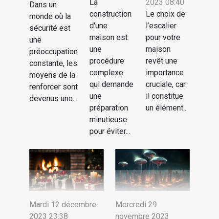
La
2023 08:40
Dans un
construction
Le choix de
monde où la
d'une
l’escalier
sécurité est
maison est
pour votre
une
une
maison
préoccupation
procédure
revêt une
constante, les
complexe
importance
moyens de la
qui demande
cruciale, car
renforcer sont
une
il constitue
devenus une...
préparation
un élément...
minutieuse
pour éviter...
Mardi 12 décembre
Mercredi 29
2023 23:38
novembre 2023