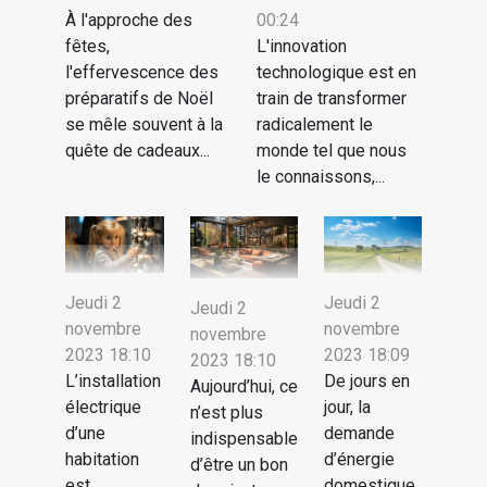
À l'approche des
00:24
fêtes,
L'innovation
l'effervescence des
technologique est en
préparatifs de Noël
train de transformer
se mêle souvent à la
radicalement le
quête de cadeaux...
monde tel que nous
le connaissons,...
Jeudi 2
Jeudi 2
Jeudi 2
novembre
novembre
novembre
2023 18:10
2023 18:09
2023 18:10
L’installation
De jours en
Aujourd’hui, ce
électrique
jour, la
n’est plus
d’une
demande
indispensable
habitation
d’énergie
d’être un bon
est
domestique