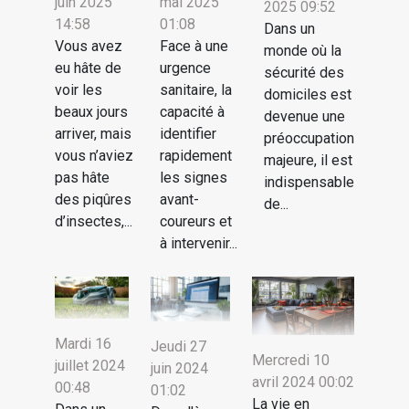
juin 2025
mai 2025
2025 09:52
14:58
01:08
Dans un
Vous avez
Face à une
monde où la
eu hâte de
urgence
sécurité des
voir les
sanitaire, la
domiciles est
beaux jours
capacité à
devenue une
arriver, mais
identifier
préoccupation
vous n’aviez
rapidement
majeure, il est
pas hâte
les signes
indispensable
des piqûres
avant-
de...
d’insectes,...
coureurs et
à intervenir...
Mardi 16
Jeudi 27
Mercredi 10
juillet 2024
juin 2024
avril 2024 00:02
00:48
01:02
La vie en