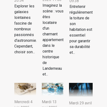
20:54
09:38
Imaginez la
Explorer les
Entretenir
scène : vous
galaxies
régulièrement
êtes
lointaines
la toiture de
locataire
fascine de
son
d'un
nombreux
habitation est
charmant
passionnés
essentiel
appartement
d’astronomie.
pour garantir
dans le
Cependant,
sa durabilité
centre
choisir son...
et...
historique
de
Landerneau
et...
Mercredi 4
Mardi 13
Mardi 29 avril